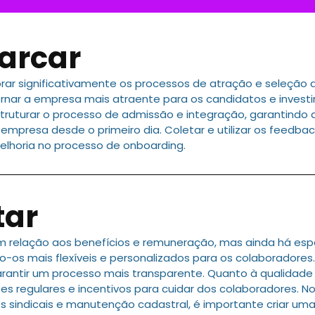
arcar
rar significativamente os processos de atração e seleçã
rnar a empresa mais atraente para os candidatos e investi
struturar o processo de admissão e integração, garantindo
 empresa desde o primeiro dia. Coletar e utilizar os feed
melhoria no processo de onboarding.
tar
m relação aos benefícios e remuneração, mas ainda há espa
ndo-os mais flexíveis e personalizados para os colaborador
arantir um processo mais transparente. Quanto à qualidad
 regulares e incentivos para cuidar dos colaboradores. No
ões sindicais e manutenção cadastral, é importante criar uma