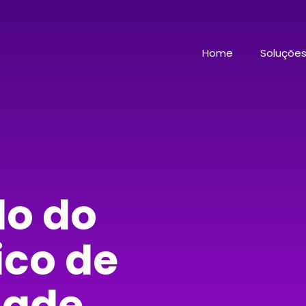
Home
Soluçõe
do do
ico de
dade