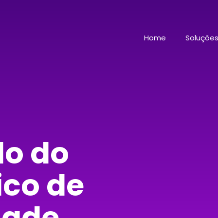
Home
Soluçõe
do do
ico de
dade