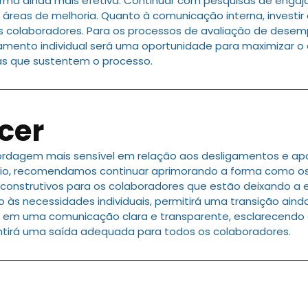
orma ainda mais efetiva. Continuar com pesquisas de enga
reas de melhoria. Quanto à comunicação interna, investir e
s colaboradores. Para os processos de avaliação de dese
nto individual será uma oportunidade para maximizar o c
as que sustentem o processo.
cer
rdagem mais sensível em relação aos desligamentos e ap
gio, recomendamos continuar aprimorando a forma como os
nstrutivos para os colaboradores que estão deixando a 
 às necessidades individuais, permitirá uma transição aind
tir em uma comunicação clara e transparente, esclarecendo
antirá uma saída adequada para todos os colaboradores.