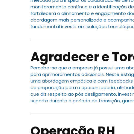
mercado para inspirar os colaboradores de f
monitoramento contínuo e a identificação de á
fortalecerá o alinhamento e engajamento do
abordagem mais personalizada e acompanhame
fundamental investir em soluções tecnológic
Agradecer e Tor
Percebe-se que a empresa já possui uma abo
para aprimoramentos adicionais. Neste está
uma abordagem empática e com feedbacks co
de preparação para a aposentadoria, alinhado
que diz respeito ao pós desligamento, inves
suporte durante o período de transição, gar
Operação RH