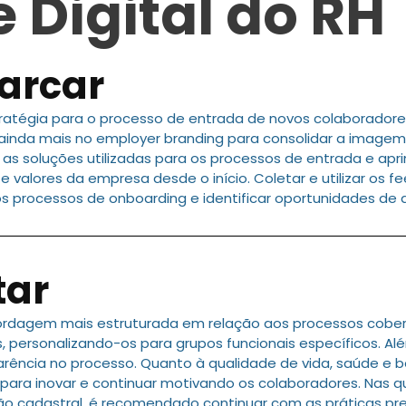
 Digital do RH
arcar
atégia para o processo de entrada de novos colaboradore
ir ainda mais no employer branding para consolidar a imag
r as soluções utilizadas para os processos de entrada e ap
 valores da empresa desde o início. Coletar e utilizar os
os processos de onboarding e identificar oportunidades de
tar
rdagem mais estruturada em relação aos processos coberto
s, personalizando-os para grupos funcionais específicos. 
parência no processo. Quanto à qualidade de vida, saúde e b
ara inovar e continuar motivando os colaboradores. Nas q
nção cadastral, é recomendado continuar com as práticas pr