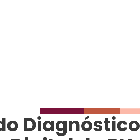
Home
Soluçõe
do Diagnóstico