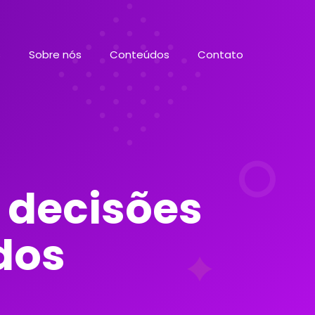
s
Sobre nós
Conteúdos
Contato
 decisões
dos