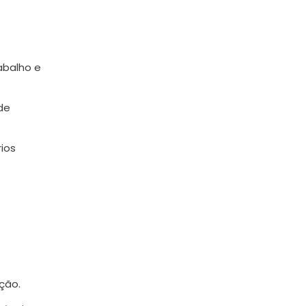
abalho e
de
ios
ação.