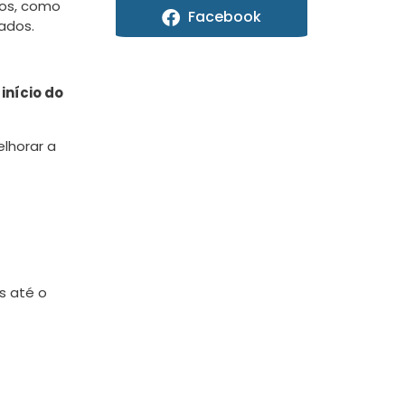
nos, como
Facebook
ados.
início do
lhorar a
s até o