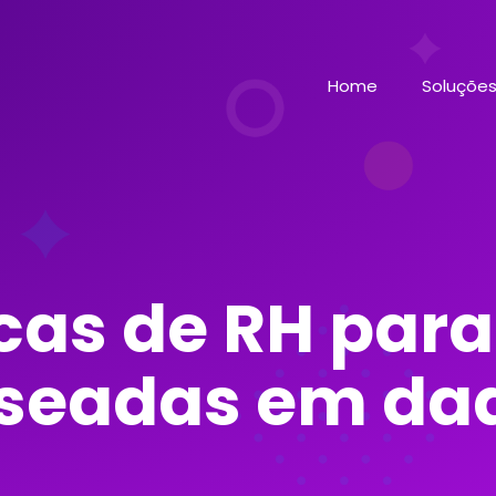
Home
Soluçõe
cas de RH para
seadas em da