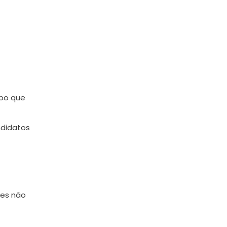
mpo que
ndidatos
pes não