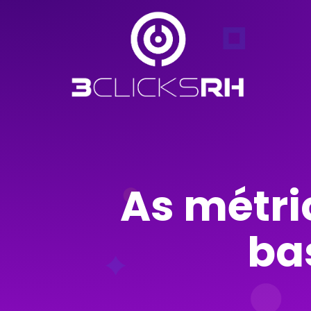
As métri
ba