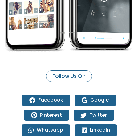
Follow Us On
Facebook
Google
Pinterest
Twitter
Whatsapp
LinkedIn